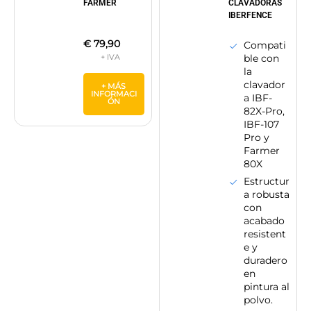
FARMER
CLAVADORAS
IBERFENCE
€
79,90
Compati
ble con
la
clavador
+ MÁS
INFORMACI
a IBF-
ÓN
82X-Pro,
IBF-107
Pro y
Farmer
80X
Estructur
a robusta
con
acabado
resistent
e y
duradero
en
pintura al
polvo.