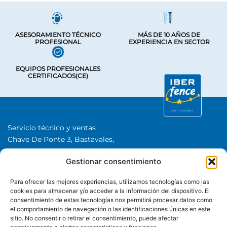
ASESORAMIENTO TÉCNICO
MÁS DE 10 AÑOS DE
PROFESIONAL
EXPERIENCIA EN SECTOR
EQUIPOS PROFESIONALES
CERTIFICADOS(CE)
Servicio técnico y ventas
Chave De Ponte 3, Bastavales,
15280 Brión, A Coruña
Gestionar consentimiento
Iberfence SL I NIF: B74417890
SOBRE NOSOTROS
Para ofrecer las mejores experiencias, utilizamos tecnologías como las
cookies para almacenar y/o acceder a la información del dispositivo. El
consentimiento de estas tecnologías nos permitirá procesar datos como
CATEGORÍAS
el comportamiento de navegación o las identificaciones únicas en este
sitio. No consentir o retirar el consentimiento, puede afectar