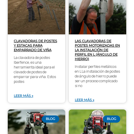
CLAVADORAS DE POSTES
LAS CLAVADORAS DE
Y ESTACAS PARA
POSTES MOTORIZADAS EN
EMPARRADO DE VIÑA
LA INSTALACIÓN DE
PERFIL EN L (ÁNGULO DE
La clavadora de postes
HIERRO)
Iberfence, es una
Instalar perfiles metálicos
herramienta ideal para el
en L La instalación de postes
clavado de postes de
de ángulo de hierro puede
emparrar para viña. Estos
ser un proceso complicado
postes
si no
LEER MÁS »
LEER MÁS »
BLOG
BLOG