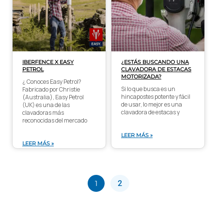
IBERFENCE X EASY
¿ESTÁS BUSCANDO UNA
PETROL
CLAVADORA DE ESTACAS
MOTORIZADA?
¿ Conoces Easy Petrol?
Si lo que busca es un
Fabricado por Christie
hincapostes potente y fácil
(Australia), Easy Petrol
de usar, lo mejor es una
(UK) es una de las
clavadora de estacas y
clavadoras más
reconocidas del mercado
LEER MÁS »
LEER MÁS »
1
2