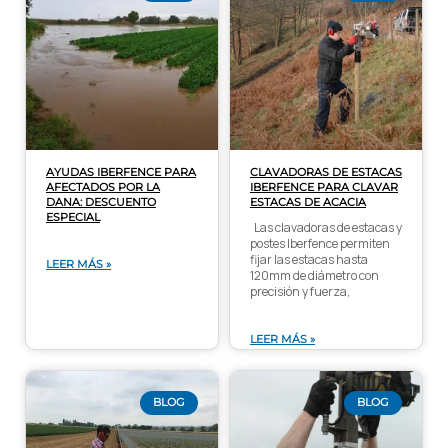
AYUDAS IBERFENCE PARA
CLAVADORAS DE ESTACAS
AFECTADOS POR LA
IBERFENCE PARA CLAVAR
DANA: DESCUENTO
ESTACAS DE ACACIA
ESPECIAL
Las clavadoras de estacas y
postes Iberfence permiten
fijar las estacas hasta
LEER MÁS »
120mm de diámetro con
precisión y fuerza,
LEER MÁS »
BLOG
BLOG