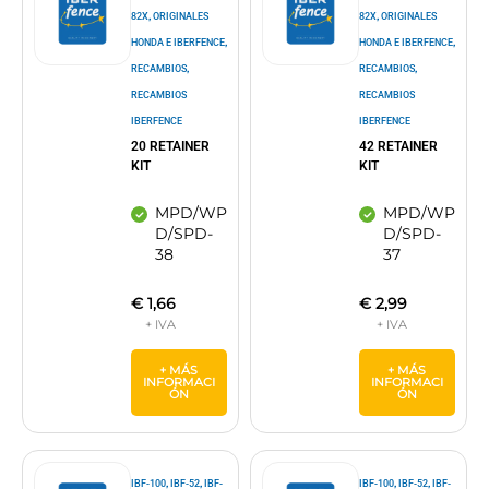
,
,
82X
ORIGINALES
82X
ORIGINALES
,
,
HONDA E IBERFENCE
HONDA E IBERFENCE
,
,
RECAMBIOS
RECAMBIOS
RECAMBIOS
RECAMBIOS
IBERFENCE
IBERFENCE
20 RETAINER
42 RETAINER
KIT
KIT
MPD/WP
MPD/WP
D/SPD-
D/SPD-
38
37
€
1,66
€
2,99
+ MÁS
+ MÁS
INFORMACI
INFORMACI
ÓN
ÓN
,
,
,
,
IBF-100
IBF-52
IBF-
IBF-100
IBF-52
IBF-