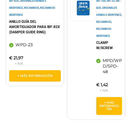
,
,
,
IBF-82X
ORIGINALES HONDA E
IBF-100
IBF-52
IBF-
,
,
,
IBERFENCE
RECAMBIOS
RECAMBIOS
82X
ORIGINALES
,
IBERFENCE
HONDA E IBERFENCE
ANILLO GUÍA DEL
,
RECAMBIOS
AMORTIGUADOR PARA IBF-82X
RECAMBIOS
(DAMPER GUIDE RING)
IBERFENCE
CLAMP
WPD-23
W/SCREW
€
21,97
MPD/WP
D/SPD-
48
+ MÁS INFORMACIÓN
€
1,42
+ MÁS
INFORMACI
ÓN