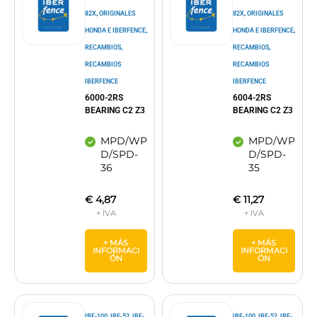
,
,
82X
ORIGINALES
82X
ORIGINALES
,
,
HONDA E IBERFENCE
HONDA E IBERFENCE
,
,
RECAMBIOS
RECAMBIOS
RECAMBIOS
RECAMBIOS
IBERFENCE
IBERFENCE
6000-2RS
6004-2RS
BEARING C2 Z3
BEARING C2 Z3
MPD/WP
MPD/WP
D/SPD-
D/SPD-
36
35
€
4,87
€
11,27
+ MÁS
+ MÁS
INFORMACI
INFORMACI
ÓN
ÓN
,
,
,
,
IBF-100
IBF-52
IBF-
IBF-100
IBF-52
IBF-