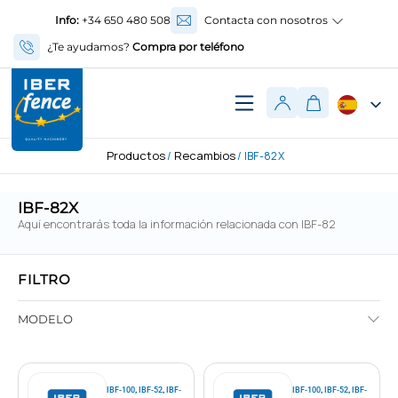
Info:
+34 650 480 508
Contacta con nosotros
¿Te ayudamos?
Compra por teléfono
Productos
Recambios
/
/ IBF-82X
IBF-82X
Aquí encontrarás toda la información relacionada con IBF-82
FILTRO
MODELO
,
,
,
,
IBF-100
IBF-52
IBF-
IBF-100
IBF-52
IBF-