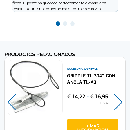
finca. El poste ha quedado perfectamente clavado y ha
made
resistido el intento de los animales de romper la valla.
recu
PRODUCTOS RELACIONADOS
,
ACCESORIOS
GRIPPLE
GRIPPLE TL-304™ CON
ANCLA TL-A3
€
14,22
-
€
16,95
+ MÁS