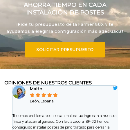
AHORRA TIEMPO EN CADA
INSTALACIÓN DE POSTES
¡Pide tu presupuesto de la Farmer 80X y te
ayudamos a elegir la configuración más adecuada!
SOLICITAR PRESUPUESTO
OPINIONES DE NUESTROS CLIENTES
Maite





León, España
iere
Tenemos problemas con los animales que ingresan a nuestra
Somo
finca y atacan al ganado. Con la clavadora IBF-82 hemos
de vi
 y
conseguido instalar postes de pino tratado para cerrar la
nos h