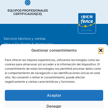
EQUIPOS PROFESIONALES
CERTIFICADOS(CE)
Servicio técnico y ventas
Chave De Ponte 3, Bastavales,
15280 Brión, A Coruña
Gestionar consentimiento
Iberfence SL I NIF: B74417890
Para ofrecer las mejores experiencias, utilizamos tecnologías como las
SOBRE NOSOTROS
cookies para almacenar y/o acceder a la información del dispositivo. El
consentimiento de estas tecnologías nos permitirá procesar datos como
el comportamiento de navegación o las identificaciones únicas en este
CATEGORÍAS
sitio. No consentir o retirar el consentimiento, puede afectar
negativamente a ciertas características y funciones.
+34 650 480 508
Whatsapp
Aceptar
Denegar