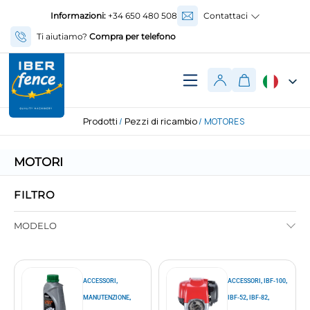
Informazioni:
+34 650 480 508
Contattaci
Ti aiutiamo?
Compra per telefono
Prodotti
Pezzi di ricambio
/
/ MOTORES
MOTORI
FILTRO
MODELO
,
,
,
ACCESSORI
ACCESSORI
IBF-100
,
,
,
MANUTENZIONE
IBF-52
IBF-82