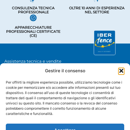
CONSULENZA TECNICA
OLTRE 10 ANNI DI ESPERIENZA
PROFESSIONALE
NEL SETTORE
APPARECCHIATURE
PROFESSIONALI CERTIFICATE
(CE)
Assistenza tecnica e vendite
Chave De Ponte 3, Bastavales,
Gestire il consenso
15280 Brión, La Coruña
Iberfence SL - Partita IVA: B74417890
Per offrirti la migliore esperienza possibile, utilizziamo tecnologie come i
cookie per memorizzare e/o accedere alle informazioni presenti sul tuo
CHI SIAMO
dispositivo. Il consenso all'uso di queste tecnologie ci consentirà di
trattare dati quali il comportamento di navigazione o gli identificativi
univoci su questo sito. Il mancato consenso o la revoca del consenso
CATEGORIE
potrebbero compromettere il corretto funzionamento di alcune
caratteristiche e funzionalità.
+34 985 985 351
WhatsApp