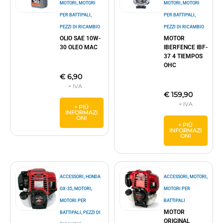
,
,
MOTORI
MOTORI
MOTORI
MOTORI
,
,
PER BATTIPALI
PER BATTIPALI
PEZZI DI RICAMBIO
PEZZI DI RICAMBIO
OLIO SAE 10W-
MOTOR
30 OLEO MAC
IBERFENCE IBF-
37 4 TIEMPOS
OHC
€
6,90
€
159,90
+ PIÙ
INFORMAZI
ONI
+ PIÙ
INFORMAZI
ONI
,
,
,
ACCESSORI
HONDA
ACCESSORI
MOTORI
,
,
GX-35
MOTORI
MOTORI PER
MOTORI PER
BATTIPALI
MOTOR
,
BATTIPALI
PEZZI DI
ORIGINAL