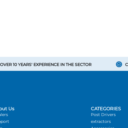
OVER 10 YEARS' EXPERIENCE IN THE SECTOR
C
out Us
CATEGORIES
lers
Post Drivers
port
extractors