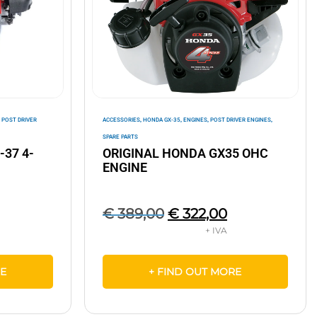
,
,
,
,
,
POST DRIVER
ACCESSORIES
HONDA GX-35
ENGINES
POST DRIVER ENGINES
SPARE PARTS
-37 4-
ORIGINAL HONDA GX35 OHC
ENGINE
€
389,00
€
322,00
RE
+ FIND OUT MORE