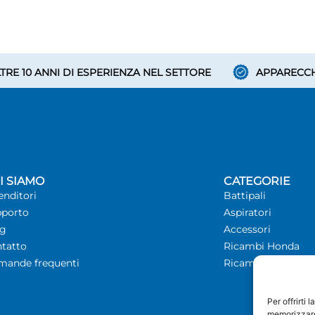
TRE 10 ANNI DI ESPERIENZA NEL SETTORE
APPARECCH
I SIAMO
CATEGORIE
enditori
Battipali
porto
Aspiratori
og
Accessori
tatto
Ricambi Honda
ande frequenti
Ricambi Iberfence
Per offrirti
memorizzare 