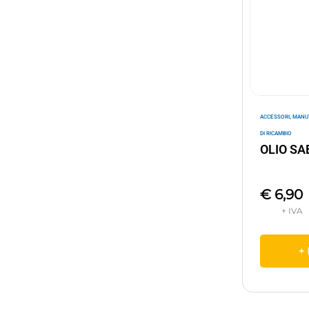
,
ACCESSORI
MANU
DI RICAMBIO
OLIO SA
€
6,90
+