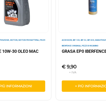
,
,
,
,
,
,
,
TENZIONE
MOTORI
MOTORI PER BATTIPALI
PEZZI
ACCESSORI
IBF-100
IBF-52
IBF-82X
MANUTENZ
,
IBERFENCE ORIGINALI
PEZZI DI RICAMBIO
E 10W-30 OLEO MAC
GRASA EP0 IBERFENC
€
9,90
 PIÙ INFORMAZIONI
+ PIÙ INFORMAZI