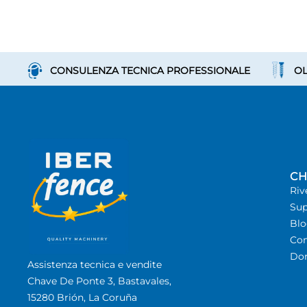
CONSULENZA TECNICA PROFESSIONALE
OL
CH
Riv
Sup
Bl
Con
Dom
Assistenza tecnica e vendite
Chave De Ponte 3, Bastavales,
15280 Brión, La Coruña