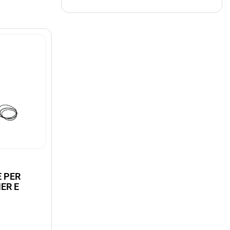
E PER
ER E