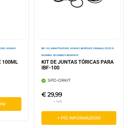
,
,
,
,
IONE
HONDA E
IBF-100
MANUTENZIONE
HONDA E IBERFENCE ORIGINALI
PEZZI DI
,
RICAMBIO
RECAMBIOS IBERFENCE
E 100ML
KIT DE JUNTAS TÓRICAS PARA
IBF-100
SPD-ORKIT
€
29,99
ONI
+ PIÙ INFORMAZIONI