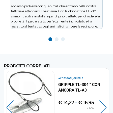
Abbiamo problemi con gli animali che entrano nella nostra
Siamo
fattoria e attaccano il bestiame. Con la chiodatrice IBF-82
vinic
siamo riusciti a installare pali di pino trattato per chiudere la
perme
proprietà. Il palo è stato perfettamente inchiodato e ha
metal
resistito al tentativo degli animali di rompere la recinzione.
e men
PRODOTTI CORRELATI
,
ACCESSORI
GRIPPLE
GRIPPLE TL-304™ CON
ANCORA TL-A3
€
14,22
-
€
16,95