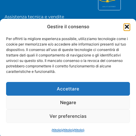
Assistenza tecnica e vendite
Chave De Ponte 3, Bastavales,
Gestire il consenso
15280 Brión, La Coruña
Iberfence SL - Partita IVA: B74417890
Per offrirti la migliore esperienza possibile, utilizziamo tecnologie come i
cookie per memorizzare e/o accedere alle informazioni presenti sul tuo
CHI SIAMO
dispositivo. Il consenso all'uso di queste tecnologie ci consentirà di
trattare dati quali il comportamento di navigazione o gli identificativi
univoci su questo sito. Il mancato consenso o la revoca del consenso
CATEGORIE
potrebbero compromettere il corretto funzionamento di alcune
caratteristiche e funzionalità.
+34 985 985 351
WhatsApp
Accettare
Negare
Ver preferencias
© Iberfence è un marchio di Iberfence SL Tutti i diritti riservati.
Avviso legale
politica sulla riservatezza
Cookie Policy
Politica di ritorno
Come possiamo aiutarla?
Progettazione e sviluppo web Jaime Carrero
{titolo}
{titolo}
{titolo}