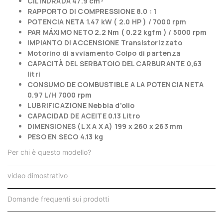
CILINDRADA 47.9 cm³
RAPPORTO DI COMPRESSIONE
8.0 : 1
POTENCIA NETA 1.47 kW ( 2.0 HP ) / 7000 rpm
PAR MÁXIMO NETO 2.2 Nm ( 0.22 kgfm ) / 5000 rpm
IMPIANTO DI ACCENSIONE
Transistorizzato
Motorino di avviamento
Colpo di partenza
CAPACITÀ DEL SERBATOIO DEL CARBURANTE
0,63
litri
CONSUMO DE COMBUSTIBLE A LA POTENCIA NETA
0.97 L/H 7000 rpm
LUBRIFICAZIONE
Nebbia d'olio
CAPACIDAD DE ACEITE 0.13 Litro
DIMENSIONES (L X A X A) 199 x 260 x 263 mm
PESO EN SECO 4.13 kg
Per chi è questo modello?
video dimostrativo
Domande frequenti sui prodotti