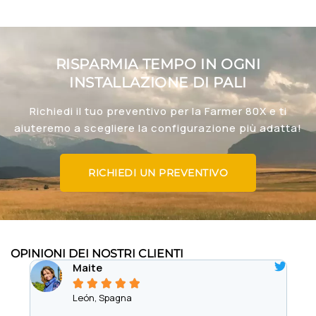
RISPARMIA TEMPO IN OGNI
INSTALLAZIONE DI PALI
Richiedi il tuo preventivo per la Farmer 80X e ti
aiuteremo a scegliere la configurazione più adatta!
RICHIEDI UN PREVENTIVO
OPINIONI DEI NOSTRI CLIENTI
Maite





León, Spagna