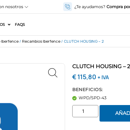
on nosotros
¿Te ayudamos?
Compra por
IOS
FAQS
 Iberfence
/
Recambios Iberfence
/ CLUTCH HOUSING – 2
CLUTCH HOUSING – 
€
115,80
+ IVA
BENEFICIOS:
WPD/SPD-43
AÑAD