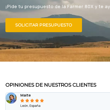
¡Pide tu presupuesto de la Farmer 80X y te 
SOLICITAR PRESUPUESTO
OPINIONES DE NUESTROS CLIENTES
Maite





León, España