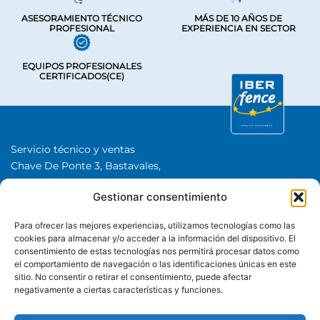
ASESORAMIENTO TÉCNICO
MÁS DE 10 AÑOS DE
PROFESIONAL
EXPERIENCIA EN SECTOR
EQUIPOS PROFESIONALES
CERTIFICADOS(CE)
Servicio técnico y ventas
Chave De Ponte 3, Bastavales,
15280 Brión, A Coruña
Gestionar consentimiento
Iberfence SL I NIF: B74417890
SOBRE NOSOTROS
Para ofrecer las mejores experiencias, utilizamos tecnologías como las
cookies para almacenar y/o acceder a la información del dispositivo. El
consentimiento de estas tecnologías nos permitirá procesar datos como
CATEGORÍAS
el comportamiento de navegación o las identificaciones únicas en este
sitio. No consentir o retirar el consentimiento, puede afectar
negativamente a ciertas características y funciones.
+34 985 985 351
Whatsapp