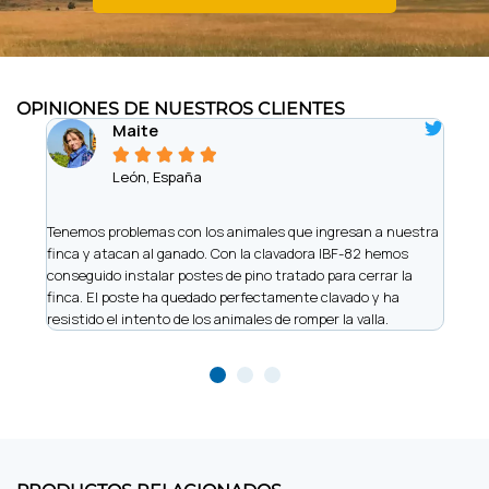
OPINIONES DE NUESTROS CLIENTES
Maite





León, España
iere
Tenemos problemas con los animales que ingresan a nuestra
Somo
finca y atacan al ganado. Con la clavadora IBF-82 hemos
de vi
 y
conseguido instalar postes de pino tratado para cerrar la
nos h
finca. El poste ha quedado perfectamente clavado y ha
made
resistido el intento de los animales de romper la valla.
recu