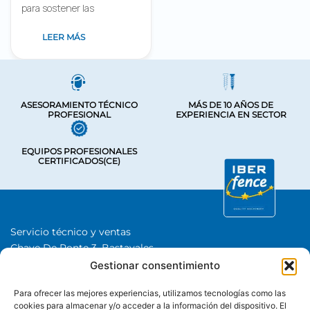
para sostener las
LEER MÁS
ASESORAMIENTO TÉCNICO
MÁS DE 10 AÑOS DE
PROFESIONAL
EXPERIENCIA EN SECTOR
EQUIPOS PROFESIONALES
CERTIFICADOS(CE)
Servicio técnico y ventas
Chave De Ponte 3, Bastavales,
15280 Brión, A Coruña
Gestionar consentimiento
Iberfence SL I NIF: B74417890
Para ofrecer las mejores experiencias, utilizamos tecnologías como las
SOBRE NOSOTROS
cookies para almacenar y/o acceder a la información del dispositivo. El