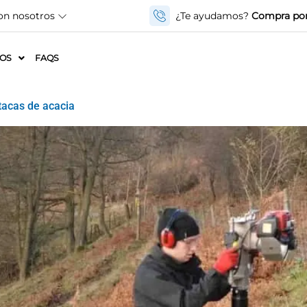
on nosotros
¿Te ayudamos?
Compra por
IOS
FAQS
tacas de acacia