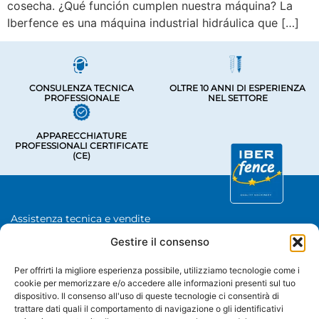
cosecha. ¿Qué función cumplen nuestra máquina? La
Iberfence es una máquina industrial hidráulica que […]
CONSULENZA TECNICA
OLTRE 10 ANNI DI ESPERIENZA
PROFESSIONALE
NEL SETTORE
APPARECCHIATURE
PROFESSIONALI CERTIFICATE
(CE)
Assistenza tecnica e vendite
Chave De Ponte 3, Bastavales,
Gestire il consenso
15280 Brión, La Coruña
Iberfence SL - Partita IVA: B74417890
Per offrirti la migliore esperienza possibile, utilizziamo tecnologie come i
cookie per memorizzare e/o accedere alle informazioni presenti sul tuo
CHI SIAMO
dispositivo. Il consenso all'uso di queste tecnologie ci consentirà di
trattare dati quali il comportamento di navigazione o gli identificativi