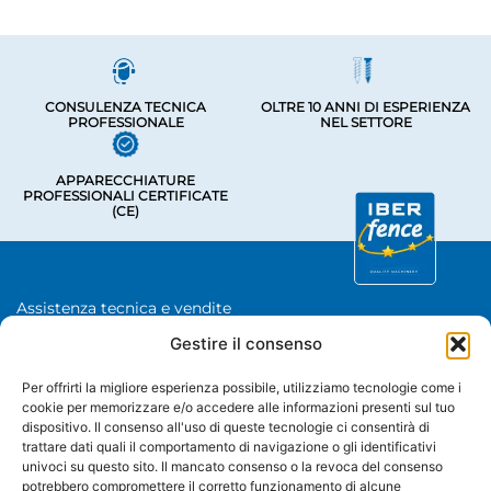
CONSULENZA TECNICA
OLTRE 10 ANNI DI ESPERIENZA
PROFESSIONALE
NEL SETTORE
APPARECCHIATURE
PROFESSIONALI CERTIFICATE
(CE)
Assistenza tecnica e vendite
Chave De Ponte 3, Bastavales,
Gestire il consenso
15280 Brión, La Coruña
Iberfence SL - Partita IVA: B74417890
Per offrirti la migliore esperienza possibile, utilizziamo tecnologie come i
cookie per memorizzare e/o accedere alle informazioni presenti sul tuo
CHI SIAMO
dispositivo. Il consenso all'uso di queste tecnologie ci consentirà di
trattare dati quali il comportamento di navigazione o gli identificativi
univoci su questo sito. Il mancato consenso o la revoca del consenso
CATEGORIE
potrebbero compromettere il corretto funzionamento di alcune