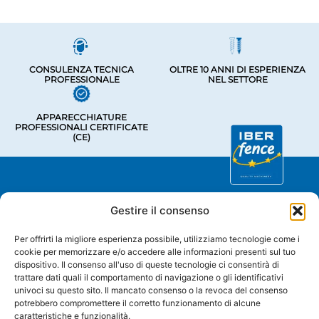
CONSULENZA TECNICA
OLTRE 10 ANNI DI ESPERIENZA
PROFESSIONALE
NEL SETTORE
APPARECCHIATURE
PROFESSIONALI CERTIFICATE
(CE)
Assistenza tecnica e vendite
Gestire il consenso
Chave De Ponte 3, Bastavales,
15280 Brión, La Coruña
Per offrirti la migliore esperienza possibile, utilizziamo tecnologie come i
Iberfence SL - Partita IVA: B74417890
cookie per memorizzare e/o accedere alle informazioni presenti sul tuo
dispositivo. Il consenso all'uso di queste tecnologie ci consentirà di
CHI SIAMO
trattare dati quali il comportamento di navigazione o gli identificativi
univoci su questo sito. Il mancato consenso o la revoca del consenso
potrebbero compromettere il corretto funzionamento di alcune
CATEGORIE
caratteristiche e funzionalità.