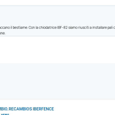
cano il bestiame. Con la chiodatrice IBF-82 siamo riusciti a installare pali d
one.
MBIO
RECAMBIOS IBERFENCE
,