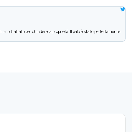
i pino trattato per chiudere la proprietà. Il palo è stato perfettamente
Sia
ric