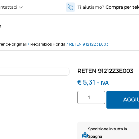
ntattaci
Ti aiutiamo?
Compra per tel
Q
ence originali
/
Recambios Honda
/ RETEN 91212Z3E003
RETEN 91212Z3E003
€
5,31
+ IVA
AGGI
Spedizione in tutta la
Spagna