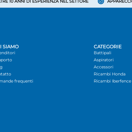
TRE 10 ANNI DI ESPERIENZA NEL SETTORE
APPARECCH
I SIAMO
CATEGORIE
enditori
Battipali
porto
Aspiratori
og
Accessori
tatto
Ricambi Honda
ande frequenti
Ricambi Iberfence