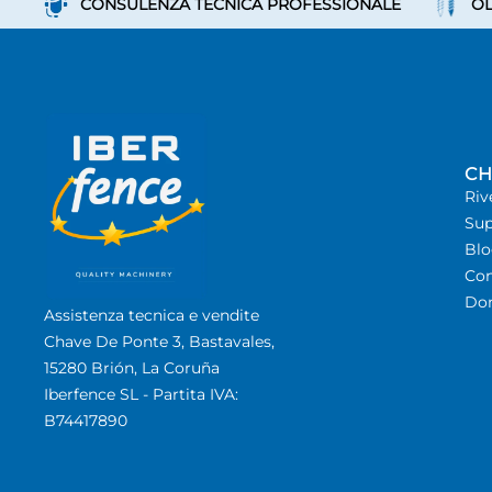
CONSULENZA TECNICA PROFESSIONALE
OL
CH
Riv
Sup
Bl
Con
Dom
Assistenza tecnica e vendite
Chave De Ponte 3, Bastavales,
15280 Brión, La Coruña
Iberfence SL - Partita IVA:
B74417890