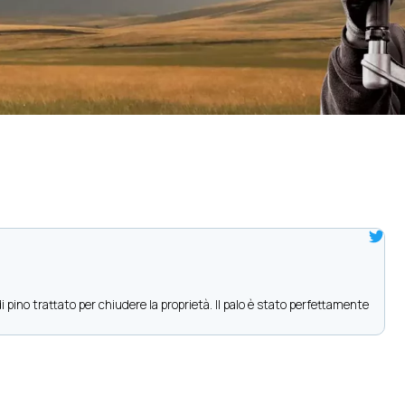
i pino trattato per chiudere la proprietà. Il palo è stato perfettamente
S
r