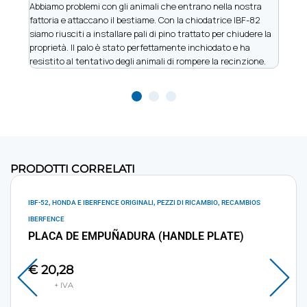
Abbiamo problemi con gli animali che entrano nella nostra
Siamo
fattoria e attaccano il bestiame. Con la chiodatrice IBF-82
vinic
siamo riusciti a installare pali di pino trattato per chiudere la
perme
proprietà. Il palo è stato perfettamente inchiodato e ha
metal
resistito al tentativo degli animali di rompere la recinzione.
e men
PRODOTTI CORRELATI
,
,
,
IBF-52
HONDA E IBERFENCE ORIGINALI
PEZZI DI RICAMBIO
RECAMBIOS
IBERFENCE
PLACA DE EMPUÑADURA (HANDLE PLATE)
€
20,28