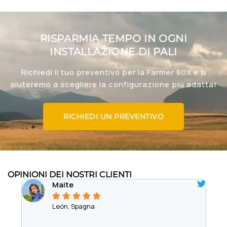
RISPARMIA TEMPO IN OGNI
INSTALLAZIONE DI PALI
Richiedi il tuo preventivo per la Farmer 80X e ti
aiuteremo a scegliere la configurazione più adatta!
RICHIEDI UN PREVENTIVO
OPINIONI DEI NOSTRI CLIENTI
Maite





León, Spagna