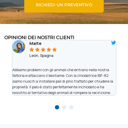
RICHIEDI UN PREVENTIVO
OPINIONI DEI NOSTRI CLIENTI
Maite





León, Spagna
Abbiamo problemi con gli animali che entrano nella nostra
Siamo
fattoria e attaccano il bestiame. Con la chiodatrice IBF-82
vinic
siamo riusciti a installare pali di pino trattato per chiudere la
perme
proprietà. Il palo è stato perfettamente inchiodato e ha
metal
resistito al tentativo degli animali di rompere la recinzione.
e men