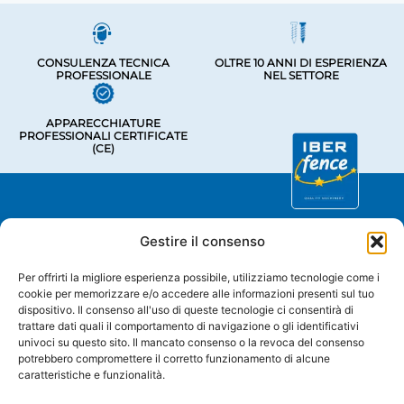
CONSULENZA TECNICA
OLTRE 10 ANNI DI ESPERIENZA
PROFESSIONALE
NEL SETTORE
APPARECCHIATURE
PROFESSIONALI CERTIFICATE
(CE)
Assistenza tecnica e vendite
Gestire il consenso
Chave De Ponte 3, Bastavales,
15280 Brión, La Coruña
Per offrirti la migliore esperienza possibile, utilizziamo tecnologie come i
Iberfence SL - Partita IVA: B74417890
cookie per memorizzare e/o accedere alle informazioni presenti sul tuo
dispositivo. Il consenso all'uso di queste tecnologie ci consentirà di
CHI SIAMO
trattare dati quali il comportamento di navigazione o gli identificativi
univoci su questo sito. Il mancato consenso o la revoca del consenso
potrebbero compromettere il corretto funzionamento di alcune
CATEGORIE
caratteristiche e funzionalità.