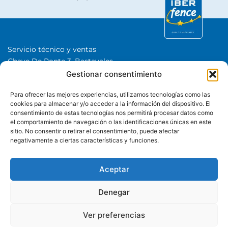
Servicio técnico y ventas
Chave De Ponte 3, Bastavales,
15280 Brión, A Coruña
Gestionar consentimiento
Iberfence SL I NIF: B74417890
Para ofrecer las mejores experiencias, utilizamos tecnologías como las
SOBRE NOSOTROS
cookies para almacenar y/o acceder a la información del dispositivo. El
consentimiento de estas tecnologías nos permitirá procesar datos como
el comportamiento de navegación o las identificaciones únicas en este
CATEGORÍAS
sitio. No consentir o retirar el consentimiento, puede afectar
negativamente a ciertas características y funciones.
+34 650 480 508
Whatsapp
Aceptar
Denegar
Ver preferencias
© Iberfence es una marca comercial de Iberfence SL Todos los
derechos reservados.