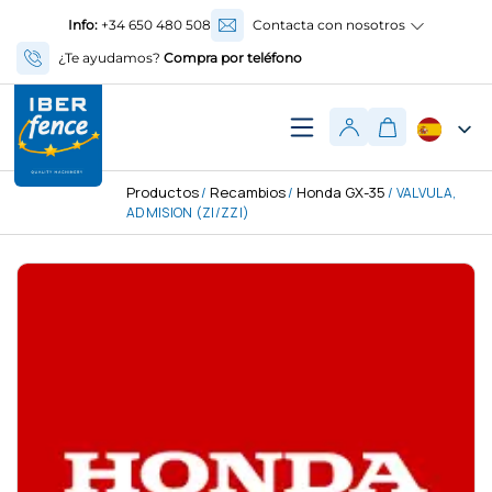
Info:
+34 650 480 508
Contacta con nosotros
¿Te ayudamos?
Compra por teléfono
Productos
Recambios
Honda GX-35
/
/
/ VALVULA,
ADMISION (ZI/ZZI)