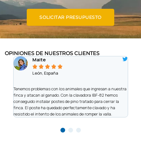
SOLICITAR PRESUPUESTO
OPINIONES DE NUESTROS CLIENTES
Maite





León, España
iere
Tenemos problemas con los animales que ingresan a nuestra
Somo
finca y atacan al ganado. Con la clavadora IBF-82 hemos
de vi
 y
conseguido instalar postes de pino tratado para cerrar la
nos h
finca. El poste ha quedado perfectamente clavado y ha
made
resistido el intento de los animales de romper la valla.
recu