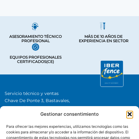
ASESORAMIENTO TÉCNICO
MÁS DE 10 AÑOS DE
PROFESIONAL
EXPERIENCIA EN SECTOR
EQUIPOS PROFESIONALES
CERTIFICADOS(CE)
Servicio técnico y ventas
Chave De Ponte 3, Bastavales,
15280 Brión, A Coruña
Gestionar consentimiento
Iberfence SL I NIF: B74417890
SOBRE NOSOTROS
Para ofrecer las mejores experiencias, utilizamos tecnologías como las
cookies para almacenar y/o acceder a la información del dispositivo. El
consentimiento de estas tecnologías nos permitirá procesar datos como
CATEGORÍAS