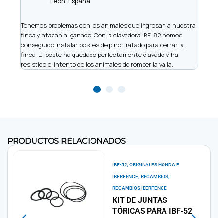
León, España
iere
Tenemos problemas con los animales que ingresan a nuestra
Somo
finca y atacan al ganado. Con la clavadora IBF-82 hemos
de vi
 y
conseguido instalar postes de pino tratado para cerrar la
nos h
finca. El poste ha quedado perfectamente clavado y ha
made
resistido el intento de los animales de romper la valla.
recu
PRODUCTOS RELACIONADOS
,
IBF-52
ORIGINALES HONDA E
,
,
IBERFENCE
RECAMBIOS
RECAMBIOS IBERFENCE
KIT DE JUNTAS
TÓRICAS PARA IBF-52