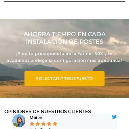
AHORRA TIEMPO EN CADA
INSTALACIÓN DE POSTES
¡Pide tu presupuesto de la Farmer 80X y te
ayudamos a elegir la configuración más adecuada!
SOLICITAR PRESUPUESTO
OPINIONES DE NUESTROS CLIENTES
Maite




