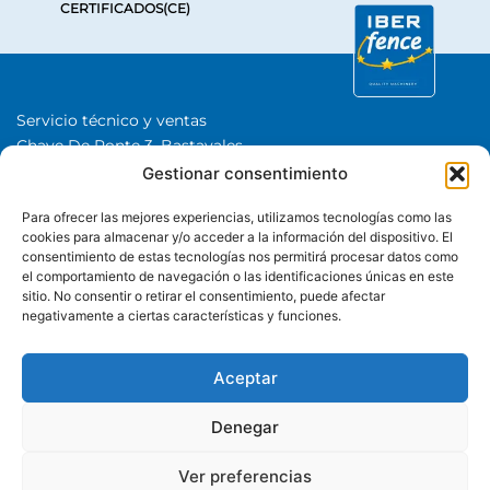
CERTIFICADOS(CE)
Servicio técnico y ventas
Chave De Ponte 3, Bastavales,
15280 Brión, A Coruña
Gestionar consentimiento
Iberfence SL I NIF: B74417890
Para ofrecer las mejores experiencias, utilizamos tecnologías como las
SOBRE NOSOTROS
cookies para almacenar y/o acceder a la información del dispositivo. El
consentimiento de estas tecnologías nos permitirá procesar datos como
el comportamiento de navegación o las identificaciones únicas en este
CATEGORÍAS
sitio. No consentir o retirar el consentimiento, puede afectar
negativamente a ciertas características y funciones.
+34 650 480 508
Whatsapp
Aceptar
Denegar
Ver preferencias
© Iberfence es una marca comercial de Iberfence SL Todos los