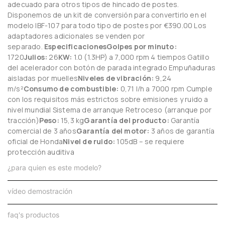
adecuado para otros tipos de hincado de postes.
Disponemos de un kit de conversión para convertirlo en el
modelo IBF-107 para todo tipo de postes por €390.00 Los
adaptadores adicionales se venden por
separado.
Especificaciones
Golpes por minuto:
1720
Julios:
26
KW:
1.0 (1.3HP) a 7,000 rpm 4 tiempos Gatillo
del acelerador con botón de parada integrado Empuñaduras
aisladas por muelles
Niveles de vibración:
9,24
m/s²
Consumo de combustible:
0,71 l/h a 7000 rpm Cumple
con los requisitos más estrictos sobre emisiones y ruido a
nivel mundial Sistema de arranque Retroceso (arranque por
tracción)
Peso:
15,3 kg
Garantía del producto:
Garantía
comercial de 3 años
Garantía del motor:
3 años de garantía
oficial de Honda
Nivel de ruido:
105dB – se requiere
protección auditiva
¿para quien es este modelo?
vídeo demostración
faq's productos