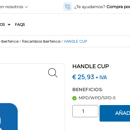
on nosotros
¿Te ayudamos?
Compra por
IOS
FAQS
 Iberfence
/
Recambios Iberfence
/ HANDLE CUP
HANDLE CUP
€
25,93
+ IVA
BENEFICIOS:
MPD/WPD/SPD-5
AÑAD