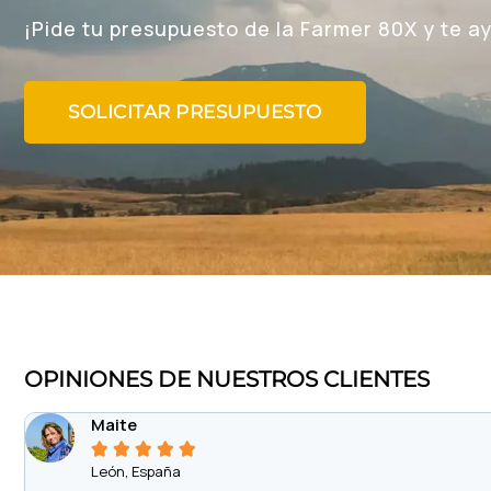
¡Pide tu presupuesto de la Farmer 80X y te 
SOLICITAR PRESUPUESTO
OPINIONES DE NUESTROS CLIENTES
Maite





León, España