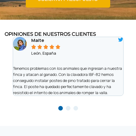
OPINIONES DE NUESTROS CLIENTES
Maite





León, España
iere
Tenemos problemas con los animales que ingresan a nuestra
Somo
finca y atacan al ganado. Con la clavadora IBF-82 hemos
de vi
 y
conseguido instalar postes de pino tratado para cerrar la
nos h
finca. El poste ha quedado perfectamente clavado y ha
made
resistido el intento de los animales de romper la valla.
recu