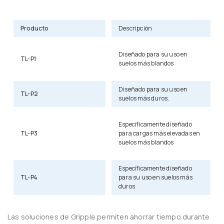
Producto
Descripción
Diseñado para su uso en
TL-P1
suelos más blandos
Diseñado para su uso en
TL-P2
suelos más duros.
Específicamente diseñado
TL-P3
para cargas más elevadas en
suelos más blandos
Específicamente diseñado
TL-P4
para su uso en suelos más
duros
Las soluciones de Gripple permiten ahorrar tiempo durante