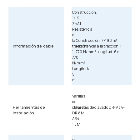
Construcción:
1×19
ZnAl
Resistencia
a
la
Construcción: 7×19 ZnAl
Información del cable
tracción:
Resistencia a la tracción: 1
1
770 N/mm² Longitud: 6 m
770
N/mm²
Longitud:
5
m
Varillas
de
Herramientas de
clavado
Varillas de clavado DR-A34-
instalación
DR-
1.8M
A34-
1.5M