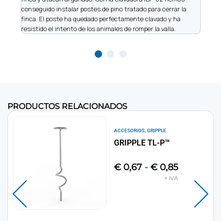
 y
conseguido instalar postes de pino tratado para cerrar la
nos h
finca. El poste ha quedado perfectamente clavado y ha
made
resistido el intento de los animales de romper la valla.
recu
PRODUCTOS RELACIONADOS
,
ACCESORIOS
GRIPPLE
GRIPPLE TL-P™
€
0,67
-
€
0,85