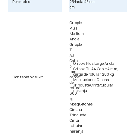
Perímetro
25
Hasta 45 cm
cm
Gripple
Plus
Medium
Ancla
Gripple
TL-
A3
Cable
Gripple Plus Large Ancla
3
Gripple TL-A4 Cable 4 mm,
mm,
carga de rotura 1 200 kg
Contenido del kit
carga
Mosquetones Cincha
de
Trinquete Cinta tubular
rotura
naranja
800
kg
Mosquetones
Cincha
Trinquete
Cinta
tubular
naranja