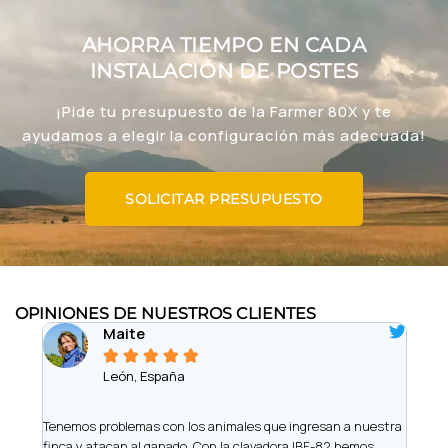
AHORRA TIEMPO EN CADA
INSTALACIÓN DE POSTES
¡Pide tu presupuesto de la Farmer 80X y te
ayudamos a elegir la configuración más adecuada!
SOLICITAR PRESUPUESTO
OPINIONES DE NUESTROS CLIENTES
Maite





León, España
iere
Tenemos problemas con los animales que ingresan a nuestra
Somo
finca y atacan al ganado. Con la clavadora IBF-82 hemos
de vi