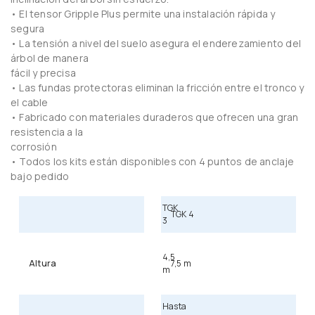
• El tensor Gripple Plus permite una instalación rápida y
segura
• La tensión a nivel del suelo asegura el enderezamiento del
árbol de manera
fácil y precisa
• Las fundas protectoras eliminan la fricción entre el tronco y
el cable
• Fabricado con materiales duraderos que ofrecen una gran
resistencia a la
corrosión
• Todos los kits están disponibles con 4 puntos de anclaje
bajo pedido
TGK
TGK 4
3
4,5
Altura
7,5 m
m
Hasta