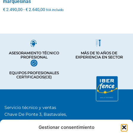
marquesinas
€
2.490,00
-
€
2.640,00
IVA incluido
ASESORAMIENTO TÉCNICO
MÁS DE 10 AÑOS DE
PROFESIONAL
EXPERIENCIA EN SECTOR
EQUIPOS PROFESIONALES
CERTIFICADOS(CE)
Servicio técnico y ventas
Chave De Ponte 3, Bastavales,
15280 Brión, A Coruña
Gestionar consentimiento
Iberfence SL I NIF: B74417890