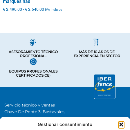
marquesinas
€
2.490,00
-
€
2.640,00
IVA incluido
ASESORAMIENTO TÉCNICO
MÁS DE 10 AÑOS DE
PROFESIONAL
EXPERIENCIA EN SECTOR
EQUIPOS PROFESIONALES
CERTIFICADOS(CE)
Servicio técnico y ventas
Chave De Ponte 3, Bastavales,
15280 Brión, A Coruña
Gestionar consentimiento
Iberfence SL I NIF: B74417890