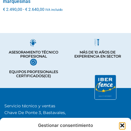
marquesinas
€
2.490,00
-
€
2.640,00
IVA incluido
ASESORAMIENTO TÉCNICO
MÁS DE 10 AÑOS DE
PROFESIONAL
EXPERIENCIA EN SECTOR
EQUIPOS PROFESIONALES
CERTIFICADOS(CE)
Servicio técnico y ventas
Chave De Ponte 3, Bastavales,
15280 Brión, A Coruña
Gestionar consentimiento
Iberfence SL I NIF: B74417890