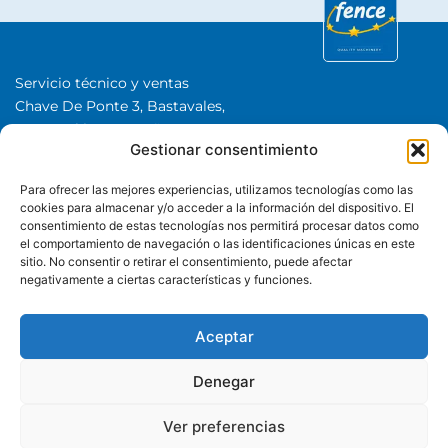
Servicio técnico y ventas
Chave De Ponte 3, Bastavales,
15280 Brión, A Coruña
Gestionar consentimiento
Iberfence SL I NIF: B74417890
SOBRE NOSOTROS
Para ofrecer las mejores experiencias, utilizamos tecnologías como las
cookies para almacenar y/o acceder a la información del dispositivo. El
consentimiento de estas tecnologías nos permitirá procesar datos como
CATEGORÍAS
el comportamiento de navegación o las identificaciones únicas en este
sitio. No consentir o retirar el consentimiento, puede afectar
negativamente a ciertas características y funciones.
+34 985 985 351
Whatsapp
Aceptar
Denegar
© Iberfence es una marca comercial de Iberfence SL Todos los
Ver preferencias
derechos reservados.
Aviso Legal
Política de privacidad
Cookies
Politica de devoluciones