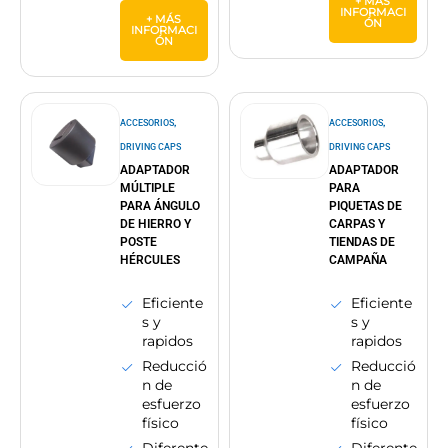
+ MÁS
INFORMACI
+ MÁS
ÓN
INFORMACI
ÓN
,
,
ACCESORIOS
ACCESORIOS
DRIVING CAPS
DRIVING CAPS
ADAPTADOR
ADAPTADOR
MÚLTIPLE
PARA
PARA ÁNGULO
PIQUETAS DE
DE HIERRO Y
CARPAS Y
POSTE
TIENDAS DE
HÉRCULES
CAMPAÑA
Eficiente
Eficiente
s y
s y
rapidos
rapidos
Reducció
Reducció
n de
n de
esfuerzo
esfuerzo
físico
físico
Diferente
Diferente