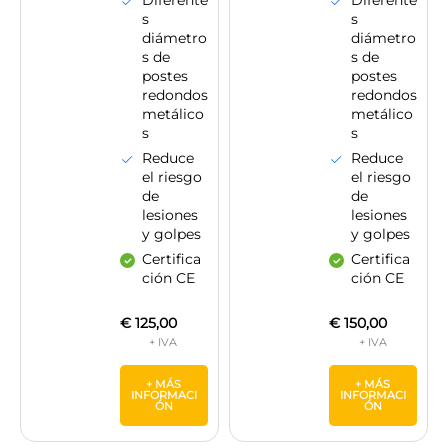
s
s
diámetro
diámetro
s de
s de
postes
postes
redondos
redondos
metálico
metálico
s
s
Reduce
Reduce
el riesgo
el riesgo
de
de
lesiones
lesiones
y golpes
y golpes
Certifica
Certifica
ción CE
ción CE
€
125,00
€
150,00
+ MÁS
+ MÁS
INFORMACI
INFORMACI
ÓN
ÓN