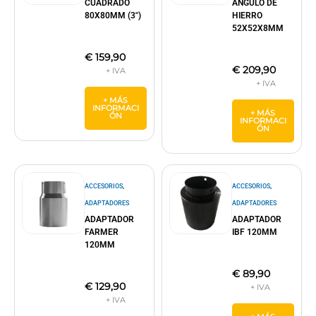
CUADRADO
ÁNGULO DE
80X80MM (3″)
HIERRO
52X52X8MM
€
159,90
€
209,90
+ MÁS
INFORMACI
+ MÁS
ÓN
INFORMACI
ÓN
,
,
ACCESORIOS
ACCESORIOS
ADAPTADORES
ADAPTADORES
ADAPTADOR
ADAPTADOR
FARMER
IBF 120MM
120MM
€
89,90
€
129,90