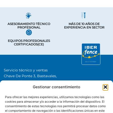
ASESORAMIENTO TÉCNICO
MÁS DE 10 AÑOS DE
PROFESIONAL
EXPERIENCIA EN SECTOR
EQUIPOS PROFESIONALES
CERTIFICADOS(CE)
Servicio técnico y ventas
Chave De Ponte 3, Bastavales,
15280 Brión, A Coruña
Gestionar consentimiento
Iberfence SL I NIF: B74417890
SOBRE NOSOTROS
Para ofrecer las mejores experiencias, utilizamos tecnologías como las
cookies para almacenar y/o acceder a la información del dispositivo. El
consentimiento de estas tecnologías nos permitirá procesar datos como
CATEGORÍAS
el comportamiento de navegación o las identificaciones únicas en este