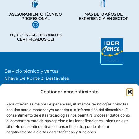
ASESORAMIENTO TÉCNICO
MÁS DE 10 AÑOS DE
PROFESIONAL
EXPERIENCIA EN SECTOR
EQUIPOS PROFESIONALES
CERTIFICADOS(CE)
Servicio técnico y ventas
Chave De Ponte 3, Bastavales,
15280 Brión, A Coruña
Gestionar consentimiento
Iberfence SL I NIF: B74417890
SOBRE NOSOTROS
Para ofrecer las mejores experiencias, utilizamos tecnologías como las
cookies para almacenar y/o acceder a la información del dispositivo. El
consentimiento de estas tecnologías nos permitirá procesar datos como
CATEGORÍAS
el comportamiento de navegación o las identificaciones únicas en este
sitio. No consentir o retirar el consentimiento, puede afectar
negativamente a ciertas características y funciones.
+34 985 985 351
Whatsapp