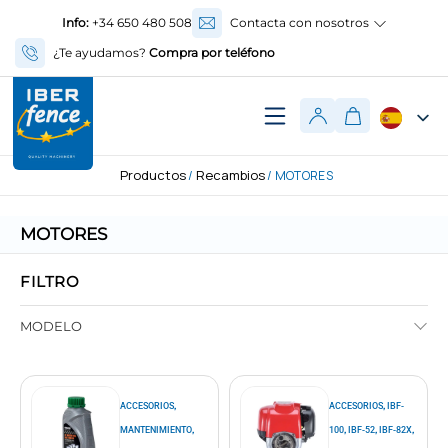
Info:
+34 650 480 508
Contacta con nosotros
¿Te ayudamos?
Compra por teléfono
Productos
Recambios
/
/ MOTORES
MOTORES
FILTRO
MODELO
,
,
ACCESORIOS
ACCESORIOS
IBF-
,
,
,
,
MANTENIMIENTO
100
IBF-52
IBF-82X