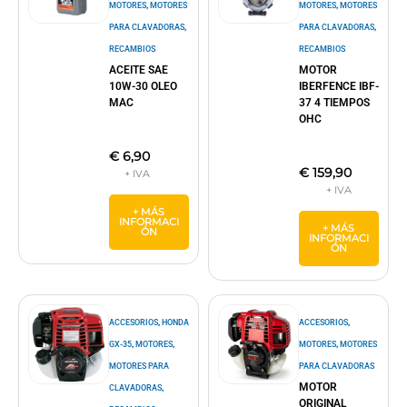
,
,
MOTORES
MOTORES
MOTORES
MOTORES
,
,
PARA CLAVADORAS
PARA CLAVADORAS
RECAMBIOS
RECAMBIOS
ACEITE SAE
MOTOR
10W-30 OLEO
IBERFENCE IBF-
MAC
37 4 TIEMPOS
OHC
€
6,90
€
159,90
+ MÁS
INFORMACI
+ MÁS
ÓN
INFORMACI
ÓN
,
,
ACCESORIOS
HONDA
ACCESORIOS
,
,
,
GX-35
MOTORES
MOTORES
MOTORES
MOTORES PARA
PARA CLAVADORAS
MOTOR
,
CLAVADORAS
ORIGINAL