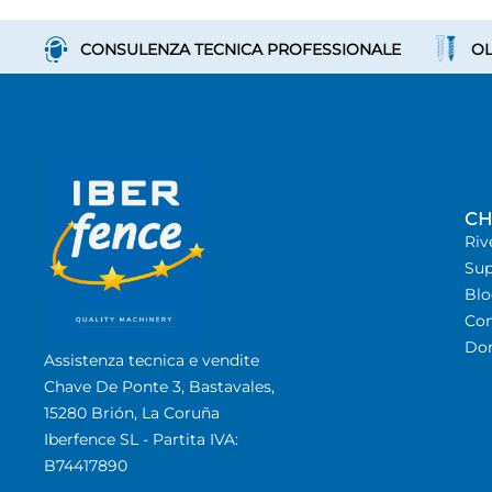
CONSULENZA TECNICA PROFESSIONALE
OL
CH
Riv
Sup
Bl
Con
Dom
Assistenza tecnica e vendite
Chave De Ponte 3, Bastavales,
15280 Brión, La Coruña
Iberfence SL - Partita IVA:
B74417890