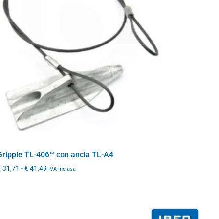
Gripple TL-406™ con ancla TL-A4
€
31,71
-
€
41,49
IVA inclusa