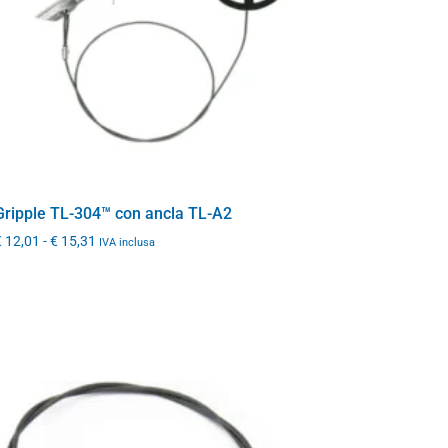
Gripple TL-304™ con ancla TL-A2
€
12,01
-
€
15,31
IVA inclusa