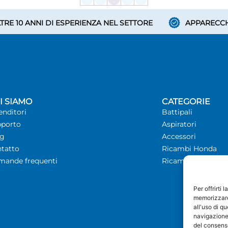
TRE 10 ANNI DI ESPERIENZA NEL SETTORE
APPARECCH
I SIAMO
CATEGORIE
enditori
Battipali
porto
Aspiratori
og
Accessori
tatto
Ricambi Honda
ande frequenti
Ricambi Iberfence
Per offrirti
memorizzare 
all'uso di q
navigazione 
del consens