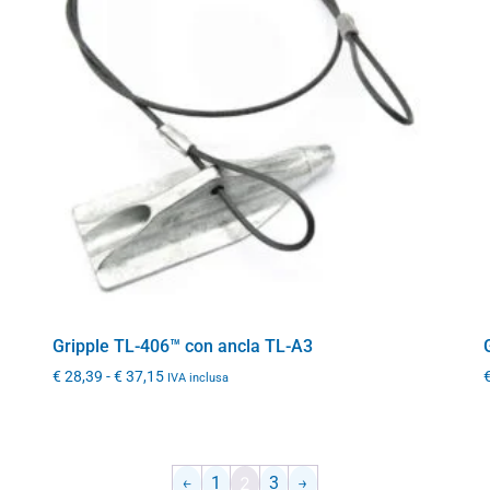
Gripple TL-406™ con ancla TL-A3
€
28,39
-
€
37,15
IVA inclusa
←
1
2
3
→