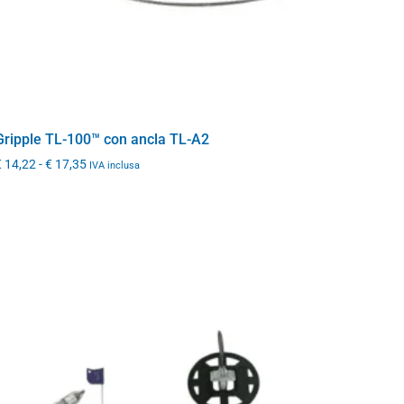
Gripple TL-100™ con ancla TL-A2
€
14,22
-
€
17,35
IVA inclusa